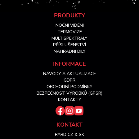
Z
PRODUKTY
NOČNÍ VIDĚNÍ
á
TERMOVIZE
MULTISPEKTRÁLY
PŘÍSLUŠENSTVÍ
p
NÁHRADNÍ DÍLY
a
INFORMACE
NÁVODY A AKTUALIZACE
t
GDPR
OBCHODNÍ PODMÍNKY
í
BEZPEČNOST VÝROBKŮ (GPSR)
KONTAKTY
KONTAKT
PARD CZ & SK