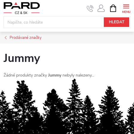
Přejít
NÁKUPNÍ
KOŠÍK
na
obsah
HLEDAT
Prodávané značky
Jummy
Žádné produkty značky
Jummy
nebyly nalezeny...