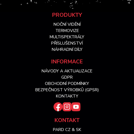
Z
PRODUKTY
NOČNÍ VIDĚNÍ
á
TERMOVIZE
MULTISPEKTRÁLY
PŘÍSLUŠENSTVÍ
p
NÁHRADNÍ DÍLY
a
INFORMACE
NÁVODY A AKTUALIZACE
t
GDPR
OBCHODNÍ PODMÍNKY
í
BEZPEČNOST VÝROBKŮ (GPSR)
KONTAKTY
KONTAKT
PARD CZ & SK