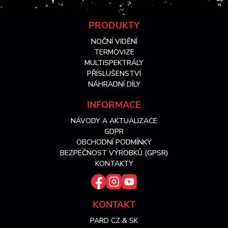
Z
PRODUKTY
NOČNÍ VIDĚNÍ
á
TERMOVIZE
MULTISPEKTRÁLY
PŘÍSLUŠENSTVÍ
p
NÁHRADNÍ DÍLY
a
INFORMACE
NÁVODY A AKTUALIZACE
t
GDPR
OBCHODNÍ PODMÍNKY
í
BEZPEČNOST VÝROBKŮ (GPSR)
KONTAKTY
KONTAKT
PARD CZ & SK