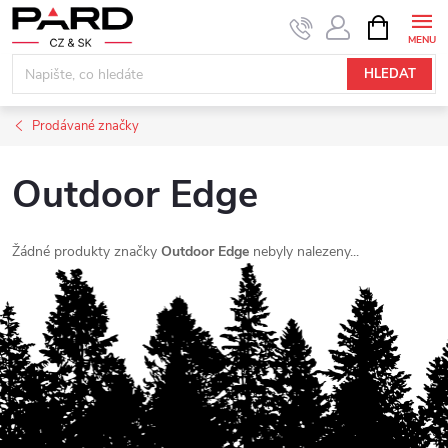
Přejít
NÁKUPNÍ
KOŠÍK
na
obsah
HLEDAT
Prodávané značky
Outdoor Edge
Žádné produkty značky
Outdoor Edge
nebyly nalezeny...