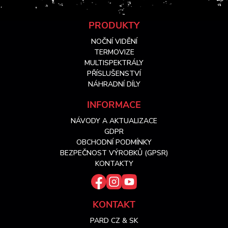
Z
PRODUKTY
NOČNÍ VIDĚNÍ
á
TERMOVIZE
MULTISPEKTRÁLY
PŘÍSLUŠENSTVÍ
p
NÁHRADNÍ DÍLY
a
INFORMACE
NÁVODY A AKTUALIZACE
t
GDPR
OBCHODNÍ PODMÍNKY
í
BEZPEČNOST VÝROBKŮ (GPSR)
KONTAKTY
KONTAKT
PARD CZ & SK