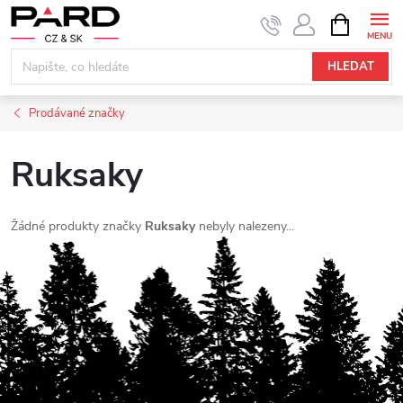
Přejít
NÁKUPNÍ
KOŠÍK
na
obsah
HLEDAT
Prodávané značky
Ruksaky
Žádné produkty značky
Ruksaky
nebyly nalezeny...