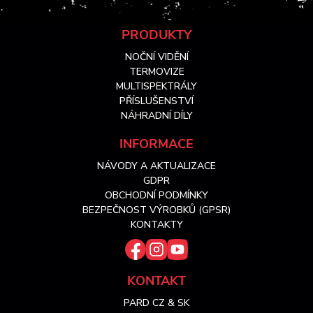
Z
PRODUKTY
NOČNÍ VIDĚNÍ
á
TERMOVIZE
MULTISPEKTRÁLY
PŘÍSLUŠENSTVÍ
p
NÁHRADNÍ DÍLY
a
INFORMACE
NÁVODY A AKTUALIZACE
t
GDPR
OBCHODNÍ PODMÍNKY
í
BEZPEČNOST VÝROBKŮ (GPSR)
KONTAKTY
KONTAKT
PARD CZ & SK