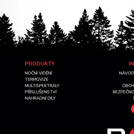
Z
PRODUKTY
I
NOČNÍ VIDĚNÍ
NÁVOD
á
TERMOVIZE
MULTISPEKTRÁLY
OBCH
p
PŘÍSLUŠENSTVÍ
BEZPEČNO
NÁHRADNÍ DÍLY
a
t