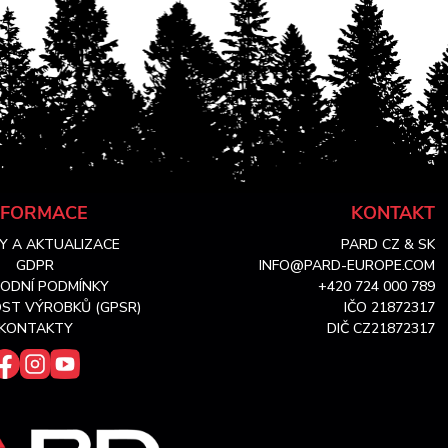
NFORMACE
KONTAKT
Y A AKTUALIZACE
PARD CZ & SK
GDPR
INFO@PARD-EUROPE.COM
ODNÍ PODMÍNKY
+420 724 000 789
ST VÝROBKŮ (GPSR)
IČO 21872317
KONTAKTY
DIČ CZ21872317