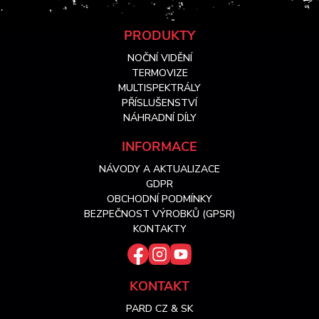
Z
PRODUKTY
NOČNÍ VIDĚNÍ
á
TERMOVIZE
MULTISPEKTRÁLY
PŘÍSLUŠENSTVÍ
p
NÁHRADNÍ DÍLY
a
INFORMACE
NÁVODY A AKTUALIZACE
t
GDPR
OBCHODNÍ PODMÍNKY
í
BEZPEČNOST VÝROBKŮ (GPSR)
KONTAKTY
KONTAKT
PARD CZ & SK