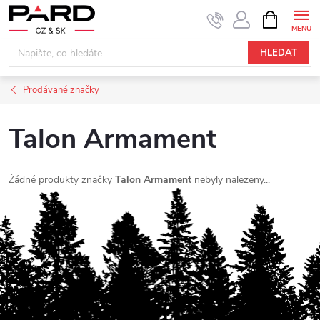
Přejít
NÁKUPNÍ
KOŠÍK
na
obsah
HLEDAT
Prodávané značky
Talon Armament
Žádné produkty značky
Talon Armament
nebyly nalezeny...